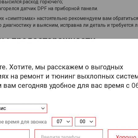
овысился расход горючего;
агорелся датчик DPF на приборной панели.
их «симптомах» настоятельно рекомендуем вам обратитьс
 диагностику и выясним, исправна ли деталь и требуется л
ы предосторожности
ря на простую и надежную конструкцию, которая не треб
 может перестать работать исправно. Для того, чтобы он 
атации Mercedes-Benz G-Класс вам следует придерживатьс
ледите за работой системы зажигания и топлива;
е эксплуатируйте автомобиль, если заметили пропуски заж
ри загорании датчика на приборной панели незамедлительн
ельзя запускать мотор методом буксировки.
а несложные, они не требуют много времени, но помогут
с очень долго.
ение сажевого фильтра на Mercedes-B