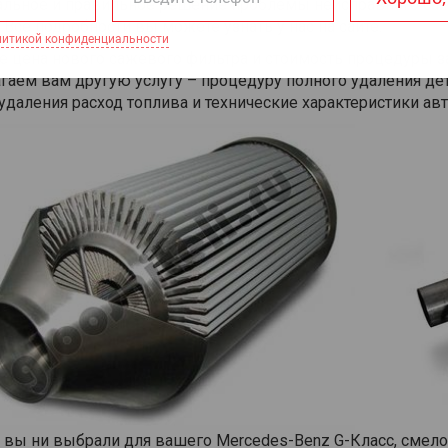
льное и правильное решение проблемы неисправного саже
 Все подробности вы можете узнать у нас на сайте.
е цена нового сажевого фильтра и стоимость процедуры з
гаем вам другую услугу – процедуру полного удаления де
удаления расход топлива и технические характеристики ав
 вы ни выбрали для вашего Mercedes-Benz G-Класс, смело з