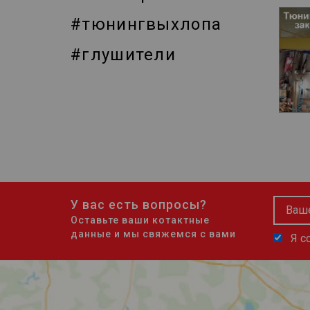
#тюнингвыхлопа
#глушители
У вас есть вопросы?
Оставьте ваши котактные
данные и мы свяжемся с вами
Я с