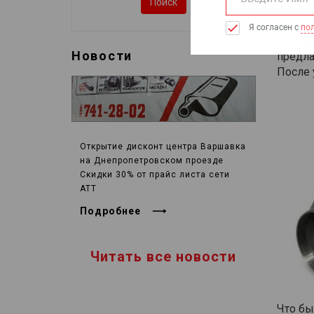
Оптима
Поиск
новый.
Если ж
Новости
предла
После 
Открытие дисконт центра Варшавка
на Днепропетровском проезде
Скидки 30% от прайс листа сети
АТТ
Подробнее
Читать все новости
Что бы