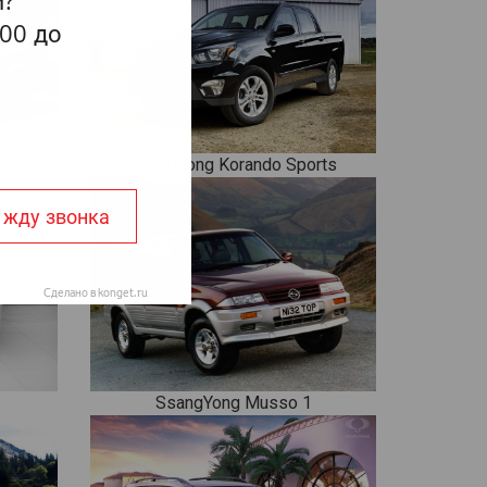
ily
SsangYong Korando Sports
SsangYong Musso 1