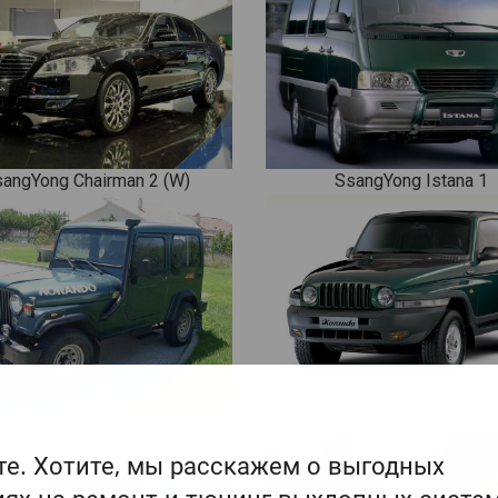
angYong Chairman 2 (W)
SsangYong Istana 1
SsangYong Korando 1
SsangYong Korando 2