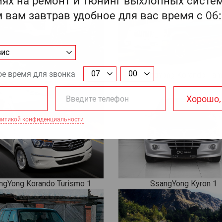
SsangYong Korando 4
SsangYong Korando Fam
ngYong Korando Turismo 1
SsangYong Kyron 1