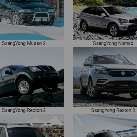
SsangYong Musso 2
SsangYong Nomad
SsangYong Rexton 2
SsangYong Rexton 3