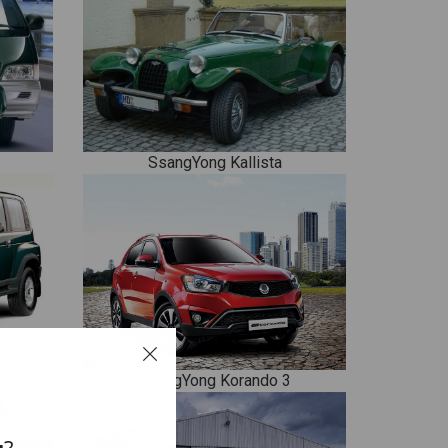
SsangYong Kallista
SsangYong Korando 3