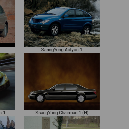
SsangYong Actyon 1
s 1
SsangYong Chairman 1 (H)