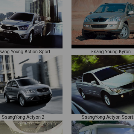
sang Young Action Sport
Ssang Young Kyron
SsangYong Actyon 2
SsangYong Actyon Sport