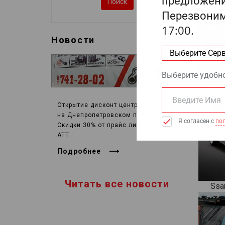
Поиск
Новости
Открытие дисконт центра Варшавка
на Днепропетровском проезде
Скидки 30% от прайс листа сети
АТТ
Подробнее
Читать все новости
Ssa